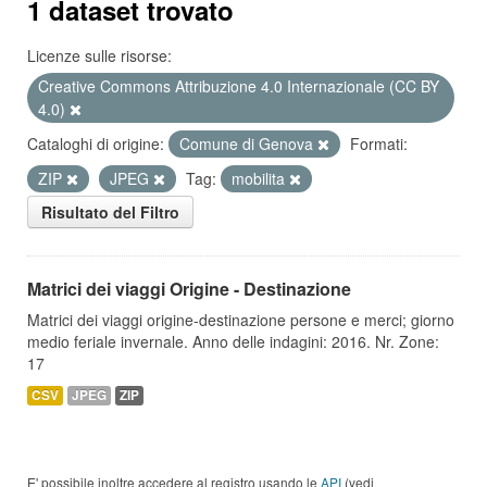
1 dataset trovato
Licenze sulle risorse:
Creative Commons Attribuzione 4.0 Internazionale (CC BY
4.0)
Cataloghi di origine:
Comune di Genova
Formati:
ZIP
JPEG
Tag:
mobilita
Risultato del Filtro
Matrici dei viaggi Origine - Destinazione
Matrici dei viaggi origine-destinazione persone e merci; giorno
medio feriale invernale. Anno delle indagini: 2016. Nr. Zone:
17
CSV
JPEG
ZIP
E' possibile inoltre accedere al registro usando le
API
(vedi