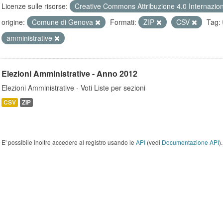
Licenze sulle risorse:
Creative Commons Attribuzione 4.0 Internazio
origine:
Comune di Genova
Formati:
ZIP
CSV
Tag:
amministrative
Elezioni Amministrative - Anno 2012
Elezioni Amministrative - Voti Liste per sezioni
CSV
ZIP
E' possibile inoltre accedere al registro usando le
API
(vedi
Documentazione API
).