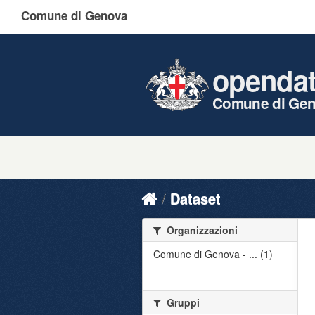
Comune di Genova
openda
Comune di Ge
Dataset
Organizzazioni
Comune di Genova - ... (1)
Gruppi