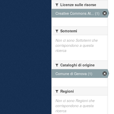
Licenze sulle risorse
Creative Commons At... (1)
Sottotemi
Non ci sono Sottotemi che
corrispondono a questa
ricerca
Cataloghi di origine
Comune di Genova (1)
Regioni
Non ci sono Regioni che
corrispondono a questa
ricerca