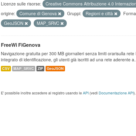
Licenze sulle risorse:
Creative Commons Attribuzione 4.0 Internazio
origine:
Comune di Genova
Gruppi:
Regioni e città
Format
GeoJSON
MAP_SRVC
FreeWi FiGenova
Navigazione gratuita per 300 MB giornalieri senza limiti orarisulla rete
integrato di identificazione, gli utenti già iscritti ad una rete aderente a.
CSV
MAP_SRVC
ZIP
GeoJSON
E' possibile inoltre accedere al registro usando le
API
(vedi
Documentazione API
).