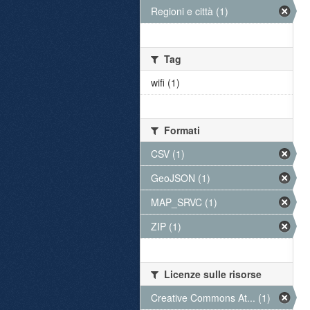
Regioni e città (1)
Tag
wifi (1)
Formati
CSV (1)
GeoJSON (1)
MAP_SRVC (1)
ZIP (1)
Licenze sulle risorse
Creative Commons At... (1)