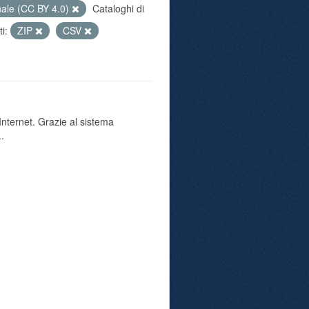
nale (CC BY 4.0)
Cataloghi di
i:
ZIP
CSV
 Internet. Grazie al sistema
..