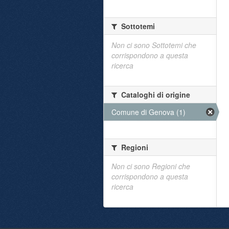
Sottotemi
Non ci sono Sottotemi che
corrispondono a questa
ricerca
Cataloghi di origine
Comune di Genova (1)
Regioni
Non ci sono Regioni che
corrispondono a questa
ricerca