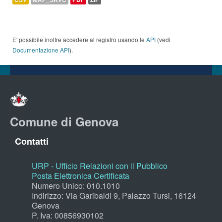
E' possibile inoltre accedere al registro usando le
API
(vedi
Documentazione API
).
Comune di Genova
Contatti
URP - Ufficio Relazioni con il Pubblico
Posta Elettronica Certificata
Numero Unico: 010.1010
Indirizzo: Via Garibaldi 9, Palazzo Tursi, 16124
Genova
P. Iva: 00856930102