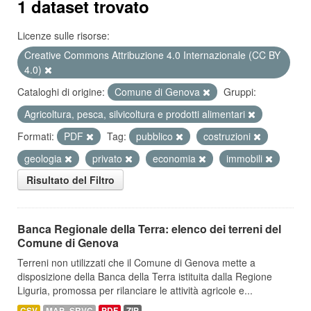
1 dataset trovato
Licenze sulle risorse:
Creative Commons Attribuzione 4.0 Internazionale (CC BY
4.0)
Cataloghi di origine:
Comune di Genova
Gruppi:
Agricoltura, pesca, silvicoltura e prodotti alimentari
Formati:
PDF
Tag:
pubblico
costruzioni
geologia
privato
economia
immobili
Risultato del Filtro
Banca Regionale della Terra: elenco dei terreni del
Comune di Genova
Terreni non utilizzati che il Comune di Genova mette a
disposizione della Banca della Terra istituita dalla Regione
Liguria, promossa per rilanciare le attività agricole e...
CSV
MAP_SRVC
PDF
ZIP