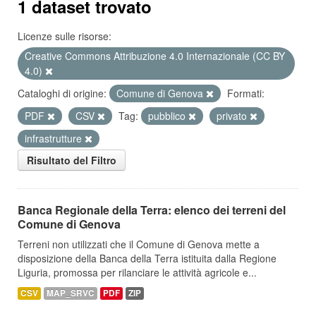
1 dataset trovato
Licenze sulle risorse:
Creative Commons Attribuzione 4.0 Internazionale (CC BY
4.0)
Cataloghi di origine:
Comune di Genova
Formati:
PDF
CSV
Tag:
pubblico
privato
infrastrutture
Risultato del Filtro
Banca Regionale della Terra: elenco dei terreni del
Comune di Genova
Terreni non utilizzati che il Comune di Genova mette a
disposizione della Banca della Terra istituita dalla Regione
Liguria, promossa per rilanciare le attività agricole e...
CSV
MAP_SRVC
PDF
ZIP