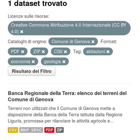
1 dataset trovato
Licenze sulle risorse:
Creative Commons Attribuzione 4.0 Internazionale (CC BY
4.0)
Cataloghi di origine:
Comune di Genova
Formati:
PDF
ZIP
CSV
Tag:
abitazioni
economia
geologia
Risultato del Filtro
Banca Regionale della Terra: elenco dei terreni del
Comune di Genova
Terreni non utilizzati che il Comune di Genova mette a
disposizione della Banca della Terra istituita dalla Regione
Liguria, promossa per rilanciare le attività agricole e...
CSV
MAP_SRVC
PDF
ZIP