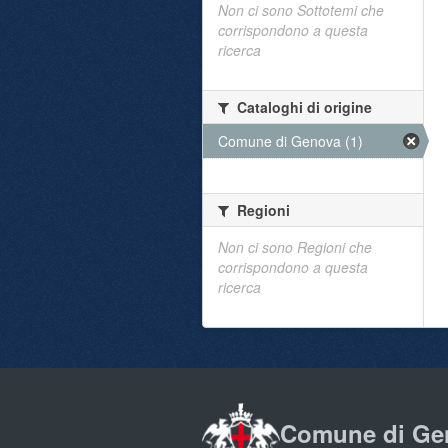
Non ci sono Sottotemi che
corrispondono a questa
ricerca
Cataloghi di origine
Comune di Genova (1)
Regioni
Non ci sono Regioni che
corrispondono a questa
ricerca
Comune di Ge