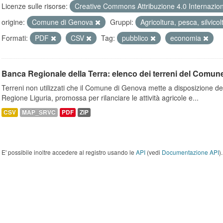
Licenze sulle risorse:
Creative Commons Attribuzione 4.0 Internazio
origine:
Comune di Genova
Gruppi:
Agricoltura, pesca, silvico
Formati:
PDF
CSV
Tag:
pubblico
economia
Banca Regionale della Terra: elenco dei terreni del Comun
Terreni non utilizzati che il Comune di Genova mette a disposizione dell
Regione Liguria, promossa per rilanciare le attività agricole e...
CSV
MAP_SRVC
PDF
ZIP
E' possibile inoltre accedere al registro usando le
API
(vedi
Documentazione API
).