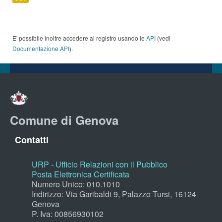
E' possibile inoltre accedere al registro usando le
API
(vedi
Documentazione API
).
Comune di Genova
Contatti
URP - Ufficio Relazioni con il Pubblico
Posta Elettronica Certificata
Numero Unico: 010.1010
Indirizzo: Via Garibaldi 9, Palazzo Tursi, 16124
Genova
P. Iva: 00856930102