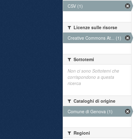
CSV (1)
Licenze sulle risorse
Creative Commons At... (1)
Sottotemi
Non ci sono Sottotemi che
corrispondono a questa
ricerca
Cataloghi di origine
Comune di Genova (1)
Regioni