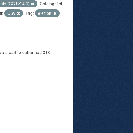
nale (CC BY 4.0)
Cataloghi di
i:
CSV
Tag:
elezioni
va a partire dall'anno 2013