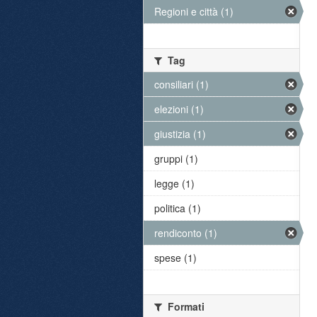
Regioni e città (1)
Tag
consiliari (1)
elezioni (1)
giustizia (1)
gruppi (1)
legge (1)
politica (1)
rendiconto (1)
spese (1)
Formati