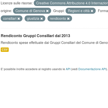
Licenze sulle risorse:
Creative Commons Attribuzione 4.0 Internazio
origine:
Comune di Genova
Gruppi:
Regioni e città
Format
consiliari
giustizia
rendiconto
Rendiconto Gruppi Consiliari dal 2013
Rendiconto spese effettuate dai Gruppi Consiliari del Comune di Geno
CSV
E' possibile inoltre accedere al registro usando le
API
(vedi
Documentazione API
).