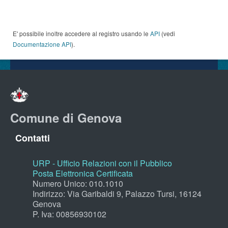
E' possibile inoltre accedere al registro usando le
API
(vedi
Documentazione API
).
Comune di Genova
Contatti
URP - Ufficio Relazioni con il Pubblico
Posta Elettronica Certificata
Numero Unico: 010.1010
Indirizzo: Via Garibaldi 9, Palazzo Tursi, 16124
Genova
P. Iva: 00856930102