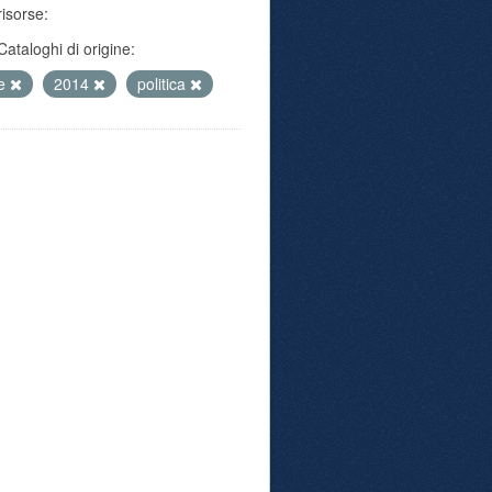
risorse:
Cataloghi di origine:
te
2014
politica