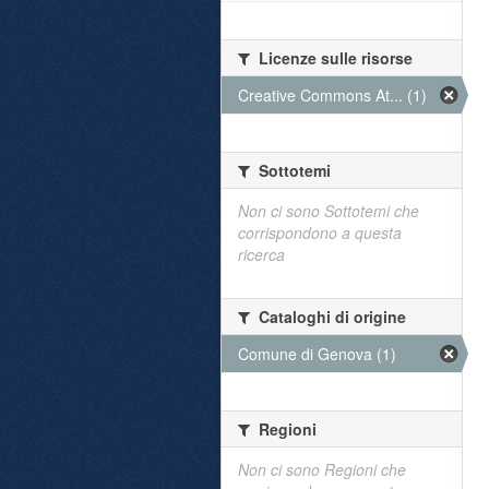
Licenze sulle risorse
Creative Commons At... (1)
Sottotemi
Non ci sono Sottotemi che
corrispondono a questa
ricerca
Cataloghi di origine
Comune di Genova (1)
Regioni
Non ci sono Regioni che