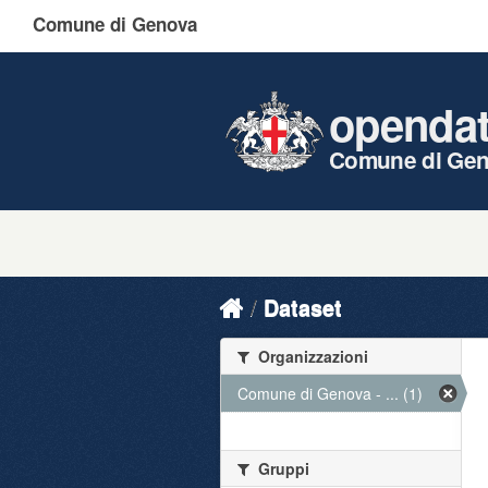
Comune di Genova
openda
Comune di Ge
Dataset
Organizzazioni
Comune di Genova - ... (1)
Gruppi