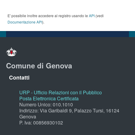
E' possibile inoltre accedere al registro usando le
API
(vedi
Documentazione API
).
Comune di Genova
Contatti
URP - Ufficio Relazioni con il Pubblico
Posta Elettronica Certificata
Numero Unico: 010.1010
Indirizzo: Via Garibaldi 9, Palazzo Tursi, 16124
Genova
P. Iva: 00856930102