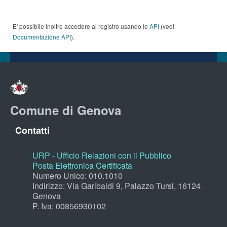
E' possibile inoltre accedere al registro usando le
API
(vedi
Documentazione API
).
Comune di Genova
Contatti
URP - Ufficio Relazioni con il Pubblico
Posta Elettronica Certificata
Numero Unico: 010.1010
Indirizzo: Via Garibaldi 9, Palazzo Tursi, 16124
Genova
P. Iva: 00856930102