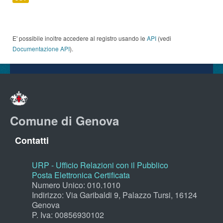
E' possibile inoltre accedere al registro usando le
API
(vedi
Documentazione API
).
Comune di Genova
Contatti
URP - Ufficio Relazioni con il Pubblico
Posta Elettronica Certificata
Numero Unico: 010.1010
Indirizzo: Via Garibaldi 9, Palazzo Tursi, 16124
Genova
P. Iva: 00856930102