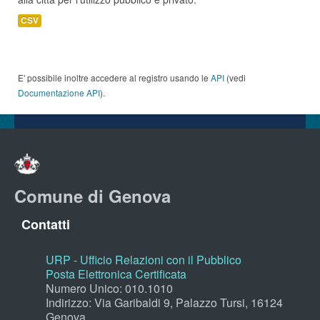
CSV
E' possibile inoltre accedere al registro usando le
API
(vedi
Documentazione API
).
Comune di Genova
Contatti
URP - Ufficio Relazioni con il Pubblico
Posta Elettronica Certificata
Numero Unico: 010.1010
Indirizzo: Via Garibaldi 9, Palazzo Tursi, 16124
Genova