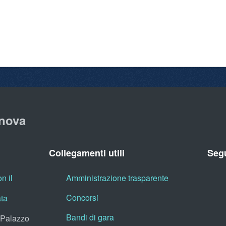
nova
Collegamenti utili
Segu
n il
Amministrazione trasparente
Concorsi
ata
Bandi di gara
, Palazzo