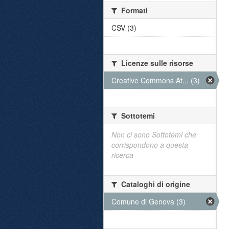
Formati
CSV (3)
Licenze sulle risorse
Creative Commons At... (3)
Sottotemi
Non ci sono Sottotemi che
corrispondono a questa
ricerca
Cataloghi di origine
Comune di Genova (3)