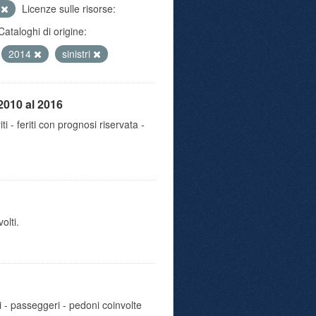
e
Licenze sulle risorse:
Cataloghi di origine:
2014
sinistri
2010 al 2016
iti - feriti con prognosi riservata -
olti.
i - passeggeri - pedoni coinvolte