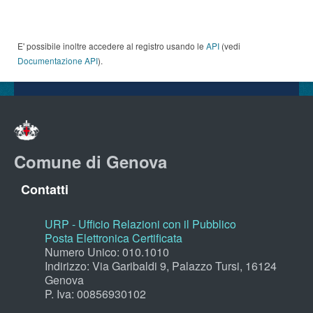
E' possibile inoltre accedere al registro usando le
API
(vedi
Documentazione API
).
Comune di Genova
Contatti
URP - Ufficio Relazioni con il Pubblico
Posta Elettronica Certificata
Numero Unico: 010.1010
Indirizzo: Via Garibaldi 9, Palazzo Tursi, 16124
Genova
P. Iva: 00856930102