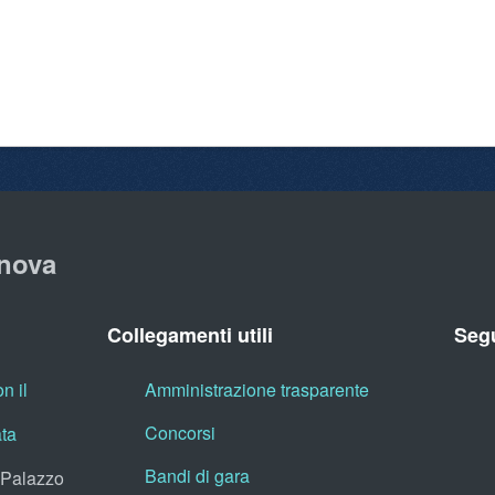
nova
Collegamenti utili
Segu
n il
Amministrazione trasparente
Concorsi
ata
Bandi di gara
, Palazzo