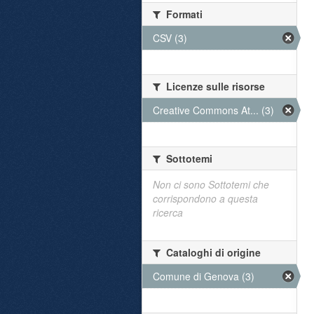
Formati
CSV (3)
Licenze sulle risorse
Creative Commons At... (3)
Sottotemi
Non ci sono Sottotemi che
corrispondono a questa
ricerca
Cataloghi di origine
Comune di Genova (3)