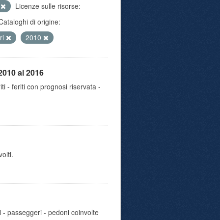
e
Licenze sulle risorse:
Cataloghi di origine:
tri
2010
2010 al 2016
iti - feriti con prognosi riservata -
olti.
i - passeggeri - pedoni coinvolte