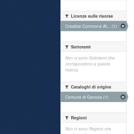
Licenze sulle risorse
Creative Commons At... (1)
Sottotemi
Non ci sono Sottotemi che
corrispondono a questa
ricerca
Cataloghi di origine
Comune di Genova (1)
Regioni
Non ci sono Regioni che