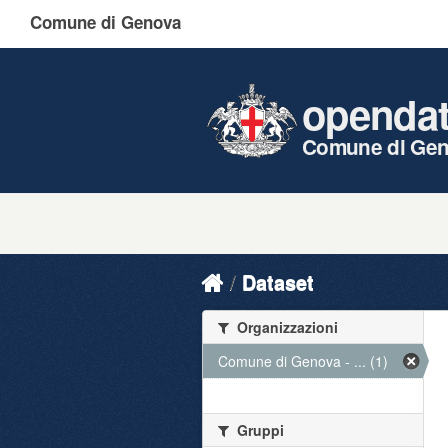
Comune di Genova
openda
Comune di Ge
Dataset
Organizzazioni
Comune di Genova - ... (1)
Gruppi