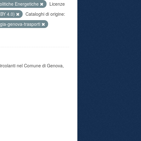
olitiche Energetiche
Licenze
 BY 4.0)
Cataloghi di origine:
gia-genova-trasporti
 circolanti nel Comune di Genova,