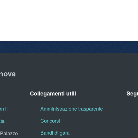
nova
Collegamenti utili
Segu
n il
Amministrazione trasparente
Concorsi
ata
Bandi di gara
, Palazzo