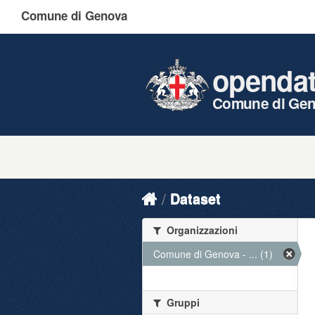
Comune di Genova
openda
Comune di Ge
Dataset
Organizzazioni
Comune di Genova - ... (1)
Gruppi