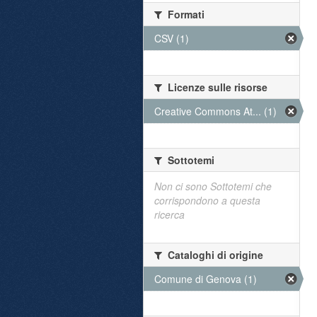
Formati
CSV (1)
Licenze sulle risorse
Creative Commons At... (1)
Sottotemi
Non ci sono Sottotemi che
corrispondono a questa
ricerca
Cataloghi di origine
Comune di Genova (1)