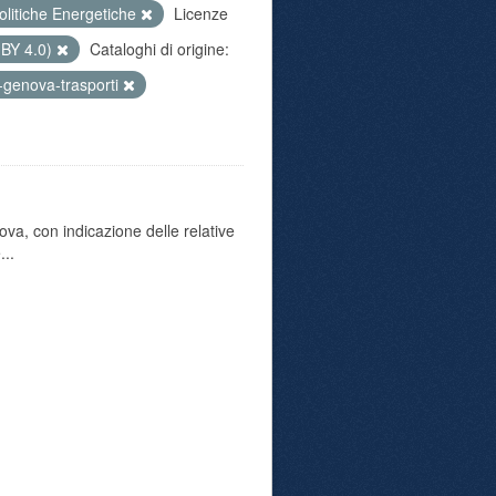
olitiche Energetiche
Licenze
 BY 4.0)
Cataloghi di origine:
-genova-trasporti
va, con indicazione delle relative
...