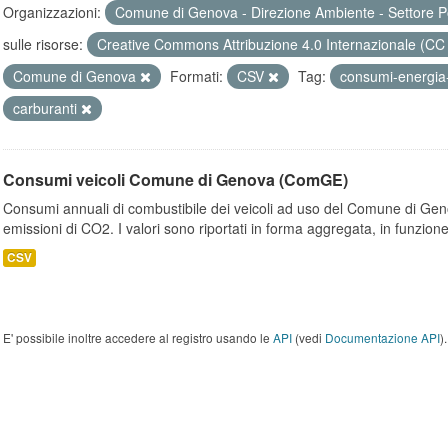
Organizzazioni:
Comune di Genova - Direzione Ambiente - Settore P
sulle risorse:
Creative Commons Attribuzione 4.0 Internazionale (CC
Comune di Genova
Formati:
CSV
Tag:
consumi-energia
carburanti
Consumi veicoli Comune di Genova (ComGE)
Consumi annuali di combustibile dei veicoli ad uso del Comune di Geno
emissioni di CO2. I valori sono riportati in forma aggregata, in funzione
CSV
E' possibile inoltre accedere al registro usando le
API
(vedi
Documentazione API
).