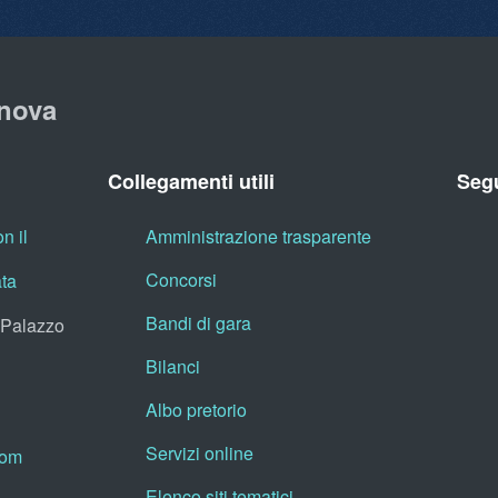
nova
Collegamenti utili
Segu
n il
Amministrazione trasparente
Concorsi
ata
Bandi di gara
, Palazzo
Bilanci
Albo pretorio
Servizi online
oom
Elenco siti tematici