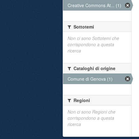
Creative Commons At... (1)
Sottotemi
Non ci sono Sottotemi che
corrispondono a questa
ricerca
Cataloghi di origine
Comune di Genova (1)
Regioni
Non ci sono Regioni che
corrispondono a questa
ricerca