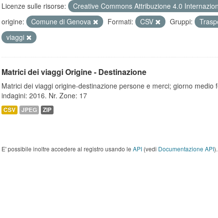
Licenze sulle risorse:
Creative Commons Attribuzione 4.0 Internazio
origine:
Comune di Genova
Formati:
CSV
Gruppi:
Trasp
viaggi
Matrici dei viaggi Origine - Destinazione
Matrici dei viaggi origine-destinazione persone e merci; giorno medio f
indagini: 2016. Nr. Zone: 17
CSV
JPEG
ZIP
E' possibile inoltre accedere al registro usando le
API
(vedi
Documentazione API
).