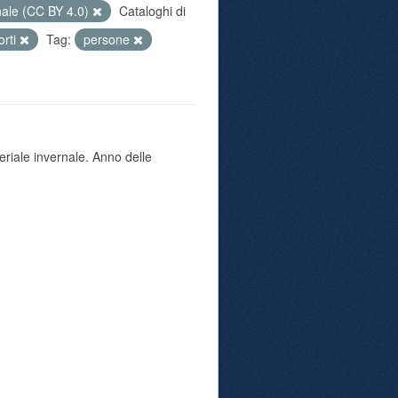
nale (CC BY 4.0)
Cataloghi di
orti
Tag:
persone
eriale invernale. Anno delle