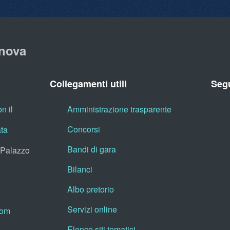
nova
Collegamenti utili
Segu
n il
Amministrazione trasparente
Concorsi
ata
Bandi di gara
, Palazzo
Bilanci
Albo pretorio
Servizi online
oom
Elenco siti tematici