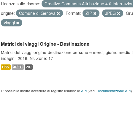
Licenze sulle risorse:
Creative Commons Attribuzione 4.0 Internazio
origine:
Comune di Genova
Formati:
ZIP
JPEG
Gru
viaggi
Matrici dei viaggi Origine - Destinazione
Matrici dei viaggi origine-destinazione persone e merci; giorno medio f
indagini: 2016. Nr. Zone: 17
CSV
JPEG
ZIP
E' possibile inoltre accedere al registro usando le
API
(vedi
Documentazione API
).