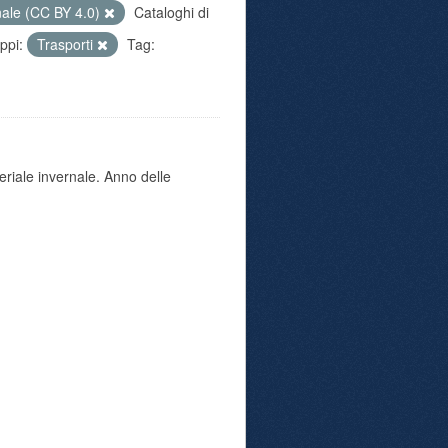
nale (CC BY 4.0)
Cataloghi di
ppi:
Trasporti
Tag:
eriale invernale. Anno delle