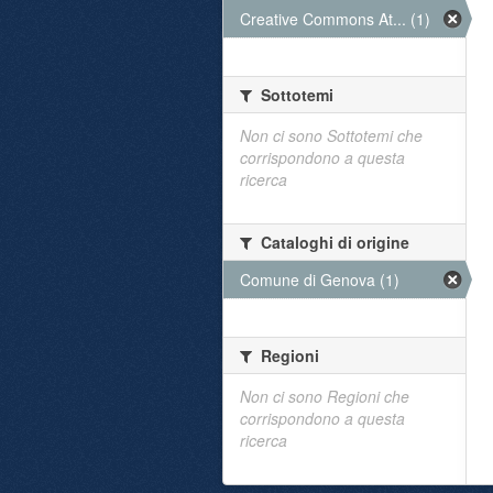
Creative Commons At... (1)
Sottotemi
Non ci sono Sottotemi che
corrispondono a questa
ricerca
Cataloghi di origine
Comune di Genova (1)
Regioni
Non ci sono Regioni che
corrispondono a questa
ricerca