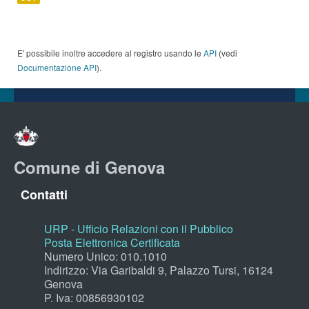
E' possibile inoltre accedere al registro usando le
API
(vedi
Documentazione API
).
Comune di Genova
Contatti
URP - Ufficio Relazioni con il Pubblico
Posta Elettronica Certificata
Numero Unico: 010.1010
Indirizzo: Via Garibaldi 9, Palazzo Tursi, 16124
Genova
P. Iva: 00856930102