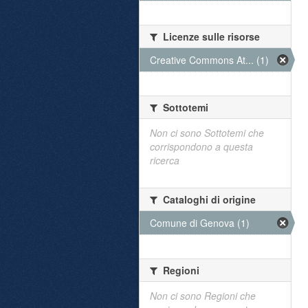
Licenze sulle risorse
Creative Commons At... (1)
Sottotemi
Non ci sono Sottotemi che
corrispondono a questa
ricerca
Cataloghi di origine
Comune di Genova (1)
Regioni
Non ci sono Regioni che