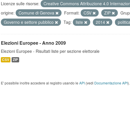
Licenze sulle risorse:
Creative Commons Attribuzione 4.0 Internazio
origine:
Comune di Genova
Formati:
CSV
ZIP
Grup
Governo e settore pubblico
Tag:
liste
2014
politic
Elezioni Europee - Anno 2009
Elezioni Europee - Risultati liste per sezione elettorale
CSV
ZIP
E' possibile inoltre accedere al registro usando le
API
(vedi
Documentazione API
).