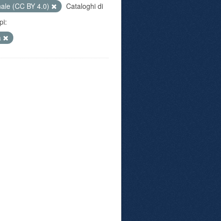
nale (CC BY 4.0)
Cataloghi di
pi:
a