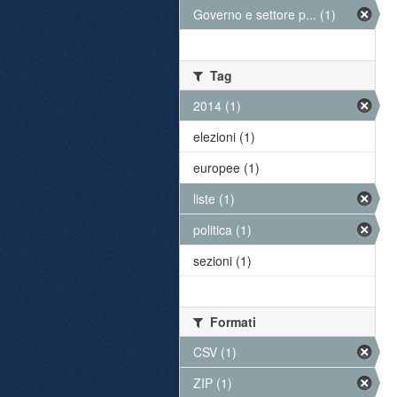
Governo e settore p... (1)
Tag
2014 (1)
elezioni (1)
europee (1)
liste (1)
politica (1)
sezioni (1)
Formati
CSV (1)
ZIP (1)