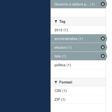
Governo e settore p... (1)
Tag
2012 (1)
amministrative (1)
elezioni (1)
liste (1)
politica (1)
Formati
CSV (1)
ZIP (1)