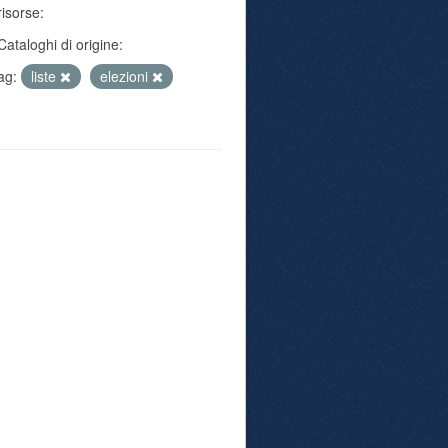
risorse:
Cataloghi di origine:
ag:
liste
elezioni