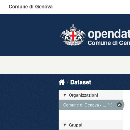
Comune di Genova
openda
Comune di Ge
Dataset
Organizzazioni
Comune di Genova - ... (1)
Gruppi