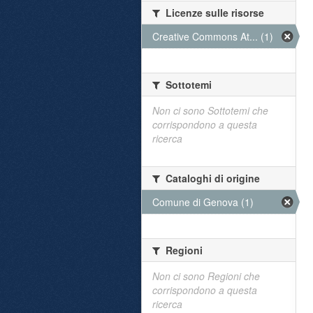
Licenze sulle risorse
Creative Commons At... (1)
Sottotemi
Non ci sono Sottotemi che
corrispondono a questa
ricerca
Cataloghi di origine
Comune di Genova (1)
Regioni
Non ci sono Regioni che
corrispondono a questa
ricerca