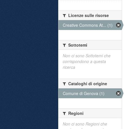
Licenze sulle risorse
Creative Commons At... (1)
Sottotemi
Non ci sono Sottotemi che
corrispondono a questa
ricerca
Cataloghi di origine
Comune di Genova (1)
Regioni
Non ci sono Regioni che