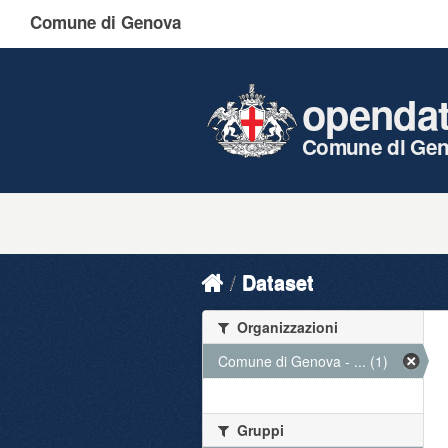
Comune di Genova
openda
Comune di Ge
Dataset
Organizzazioni
Comune di Genova - ... (1)
Gruppi