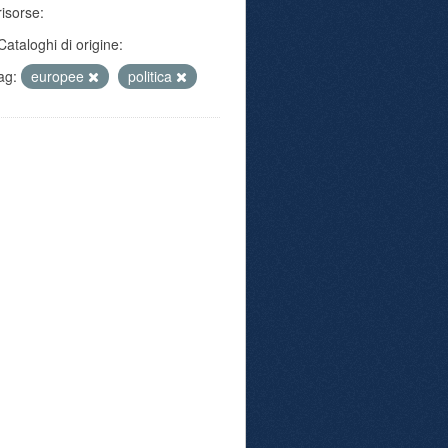
risorse:
Cataloghi di origine:
ag:
europee
politica