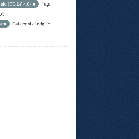
nale (CC BY 4.0)
Tag:
i:
va
Cataloghi di origine: