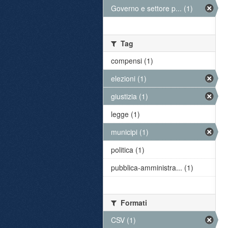
Governo e settore p... (1)
Tag
compensi (1)
elezioni (1)
giustizia (1)
legge (1)
municipi (1)
politica (1)
pubblica-amministra... (1)
Formati
CSV (1)