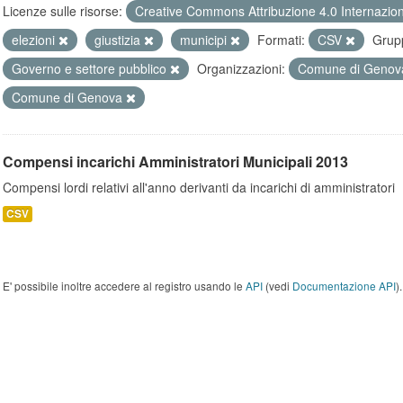
Licenze sulle risorse:
Creative Commons Attribuzione 4.0 Internazio
elezioni
giustizia
municipi
Formati:
CSV
Grupp
Governo e settore pubblico
Organizzazioni:
Comune di Geno
Comune di Genova
Compensi incarichi Amministratori Municipali 2013
Compensi lordi relativi all'anno derivanti da incarichi di amministratori
CSV
E' possibile inoltre accedere al registro usando le
API
(vedi
Documentazione API
).