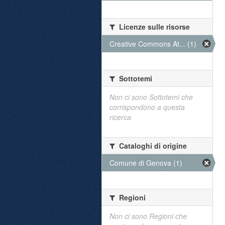
Licenze sulle risorse
Creative Commons At... (1)
Sottotemi
Non ci sono Sottotemi che
corrispondono a questa
ricerca
Cataloghi di origine
Comune di Genova (1)
Regioni
Non ci sono Regioni che