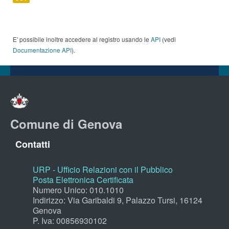
E' possibile inoltre accedere al registro usando le
API
(vedi
Documentazione API
).
Comune di Genova
Contatti
URP - Ufficio Relazioni con il Pubblico
Posta Elettronica Certificata
Numero Unico: 010.1010
Indirizzo: Via Garibaldi 9, Palazzo Tursi, 16124
Genova
P. Iva: 00856930102