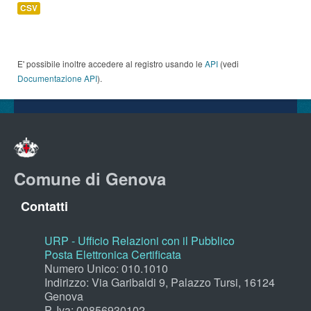
CSV
E' possibile inoltre accedere al registro usando le
API
(vedi
Documentazione API
).
Comune di Genova
Contatti
URP - Ufficio Relazioni con il Pubblico
Posta Elettronica Certificata
Numero Unico: 010.1010
Indirizzo: Via Garibaldi 9, Palazzo Tursi, 16124
Genova
P. Iva: 00856930102