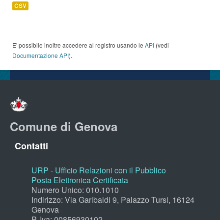
CSV
E' possibile inoltre accedere al registro usando le
API
(vedi
Documentazione API
).
Comune di Genova
Contatti
URP - Ufficio Relazioni con il Pubblico
Posta Elettronica Certificata
Numero Unico: 010.1010
Indirizzo: Via Garibaldi 9, Palazzo Tursi, 16124
Genova
P. Iva: 00856930102