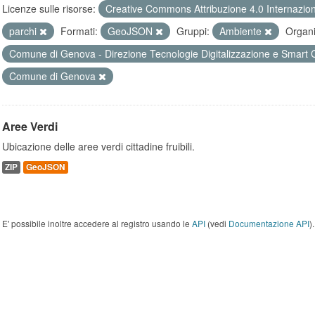
Licenze sulle risorse:
Creative Commons Attribuzione 4.0 Internazio
parchi
Formati:
GeoJSON
Gruppi:
Ambiente
Organi
Comune di Genova - Direzione Tecnologie Digitalizzazione e Smart 
Comune di Genova
Aree Verdi
Ubicazione delle aree verdi cittadine fruibili.
ZIP
GeoJSON
E' possibile inoltre accedere al registro usando le
API
(vedi
Documentazione API
).