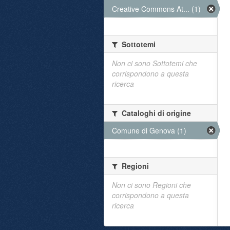
Creative Commons At... (1)
Sottotemi
Non ci sono Sottotemi che
corrispondono a questa
ricerca
Cataloghi di origine
Comune di Genova (1)
Regioni
Non ci sono Regioni che
corrispondono a questa
ricerca