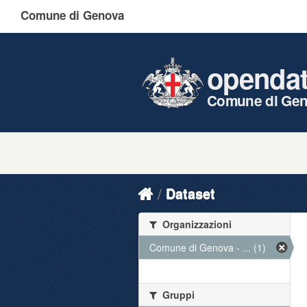
Comune di Genova
openda
Comune di Ge
Dataset
Organizzazioni
Comune di Genova - ... (1)
Gruppi