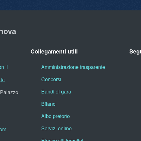
nova
Collegamenti utili
Segu
n il
Amministrazione trasparente
Concorsi
ata
Bandi di gara
, Palazzo
Bilanci
Albo pretorio
Servizi online
oom
Elenco siti tematici