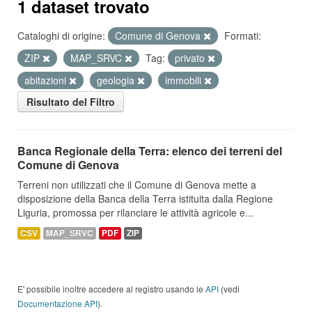
1 dataset trovato
Cataloghi di origine:
Comune di Genova
Formati:
ZIP
MAP_SRVC
Tag:
privato
abitazioni
geologia
immobili
Risultato del Filtro
Banca Regionale della Terra: elenco dei terreni del
Comune di Genova
Terreni non utilizzati che il Comune di Genova mette a
disposizione della Banca della Terra istituita dalla Regione
Liguria, promossa per rilanciare le attività agricole e...
CSV
MAP_SRVC
PDF
ZIP
E' possibile inoltre accedere al registro usando le
API
(vedi
Documentazione API
).