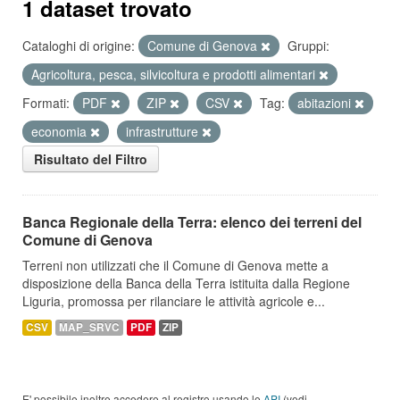
1 dataset trovato
Cataloghi di origine:
Comune di Genova
Gruppi:
Agricoltura, pesca, silvicoltura e prodotti alimentari
Formati:
PDF
ZIP
CSV
Tag:
abitazioni
economia
infrastrutture
Risultato del Filtro
Banca Regionale della Terra: elenco dei terreni del
Comune di Genova
Terreni non utilizzati che il Comune di Genova mette a
disposizione della Banca della Terra istituita dalla Regione
Liguria, promossa per rilanciare le attività agricole e...
CSV
MAP_SRVC
PDF
ZIP
E' possibile inoltre accedere al registro usando le
API
(vedi