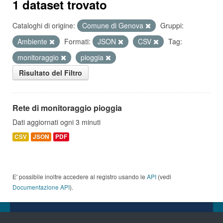
1 dataset trovato
Cataloghi di origine:
Comune di Genova
Gruppi:
Ambiente
Formati:
JSON
CSV
Tag:
monitoraggio
pioggia
Risultato del Filtro
Rete di monitoraggio pioggia
Dati aggiornati ogni 3 minuti
CSV
JSON
PDF
E' possibile inoltre accedere al registro usando le
API
(vedi
Documentazione API
).