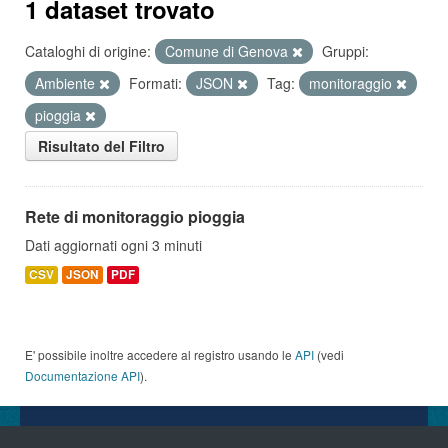
1 dataset trovato
Cataloghi di origine:
Comune di Genova
Gruppi:
Ambiente
Formati:
JSON
Tag:
monitoraggio
pioggia
Risultato del Filtro
Rete di monitoraggio pioggia
Dati aggiornati ogni 3 minuti
CSV
JSON
PDF
E' possibile inoltre accedere al registro usando le
API
(vedi
Documentazione API
).