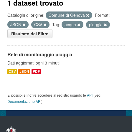
1 dataset trovato
Cataloghi di origine:
Comune di Genova
Formati:
JSON
CSV
Tag:
acqua
pioggia
Risultato del Filtro
Rete di monitoraggio pioggia
Dati aggiornati ogni 3 minuti
CSV
JSON
PDF
E' possibile inoltre accedere al registro usando le
API
(vedi
Documentazione API
).