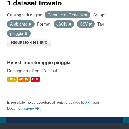
1 dataset trovato
Cataloghi di origine:
Comune di Genova
Gruppi:
Ambiente
Formati:
JSON
CSV
Tag:
pioggia
Risultato del Filtro
Rete di monitoraggio pioggia
Dati aggiornati ogni 3 minuti
CSV
JSON
PDF
E' possibile inoltre accedere al registro usando le
API
(vedi
Documentazione API
).