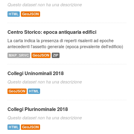
Questo dataset non ha una descrizione
HTML
GeoJSON
Centro Storico: epoca antiquaria edifici
La carta indica la presenza di reperti risalenti ad epoche
antecedenti l'assetto generale (epoca prevalente dell'edificio)
MAP_SRVC
GeoJSON
ZIP
Collegi Uninominali 2018
Questo dataset non ha una descrizione
GeoJSON
HTML
Collegi Plurinominale 2018
Questo dataset non ha una descrizione
HTML
GeoJSON