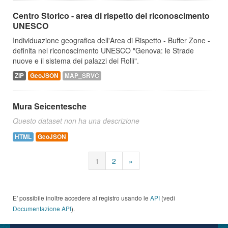
Centro Storico - area di rispetto del riconoscimento
UNESCO
Individuazione geografica dell'Area di Rispetto - Buffer Zone -
definita nel riconoscimento UNESCO "Genova: le Strade
nuove e il sistema dei palazzi dei Rolli".
ZIP
GeoJSON
MAP_SRVC
Mura Seicentesche
Questo dataset non ha una descrizione
HTML
GeoJSON
1
2
»
E' possibile inoltre accedere al registro usando le
API
(vedi
Documentazione API
).