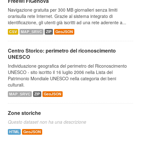
FreeWi FiGenova
Navigazione gratuita per 300 MB giornalieri senza limiti
orarisulla rete Internet. Grazie al sistema integrato di
identificazione, gli utenti già iscritti ad una rete aderente a...
CSV
MAP_SRVC
ZIP
GeoJSON
Centro Storico: perimetro del riconoscimento
UNESCO
Individuazione geografica del perimetro del Riconoscimento
UNESCO - sito iscritto il 16 luglio 2006 nella Lista del
Patrimonio Mondiale UNESCO nella categoria dei beni
culturali.
MAP_SRVC
ZIP
GeoJSON
Zone storiche
Questo dataset non ha una descrizione
HTML
GeoJSON