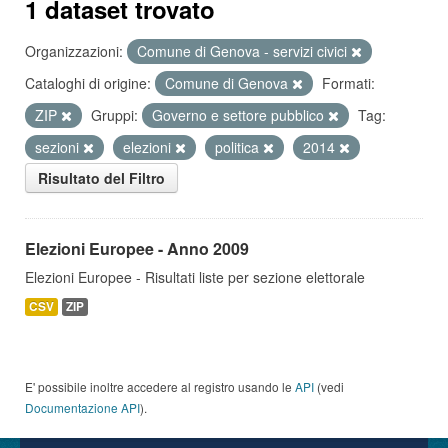
1 dataset trovato
Organizzazioni:
Comune di Genova - servizi civici
Cataloghi di origine:
Comune di Genova
Formati:
ZIP
Gruppi:
Governo e settore pubblico
Tag:
sezioni
elezioni
politica
2014
Risultato del Filtro
Elezioni Europee - Anno 2009
Elezioni Europee - Risultati liste per sezione elettorale
CSV
ZIP
E' possibile inoltre accedere al registro usando le
API
(vedi
Documentazione API
).