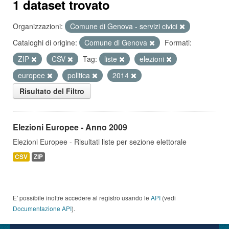
1 dataset trovato
Organizzazioni:
Comune di Genova - servizi civici
Cataloghi di origine:
Comune di Genova
Formati:
ZIP
CSV
Tag:
liste
elezioni
europee
politica
2014
Risultato del Filtro
Elezioni Europee - Anno 2009
Elezioni Europee - Risultati liste per sezione elettorale
CSV
ZIP
E' possibile inoltre accedere al registro usando le
API
(vedi
Documentazione API
).