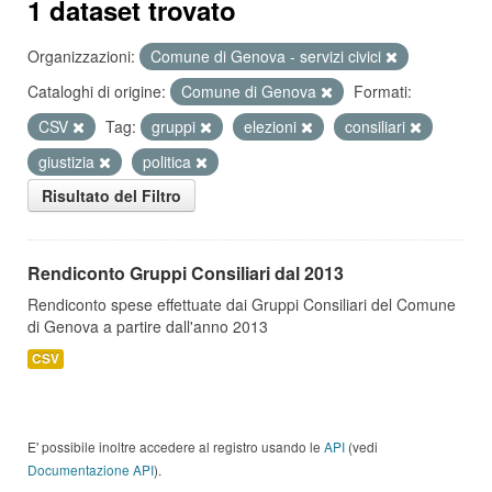
1 dataset trovato
Organizzazioni:
Comune di Genova - servizi civici
Cataloghi di origine:
Comune di Genova
Formati:
CSV
Tag:
gruppi
elezioni
consiliari
giustizia
politica
Risultato del Filtro
Rendiconto Gruppi Consiliari dal 2013
Rendiconto spese effettuate dai Gruppi Consiliari del Comune
di Genova a partire dall'anno 2013
CSV
E' possibile inoltre accedere al registro usando le
API
(vedi
Documentazione API
).