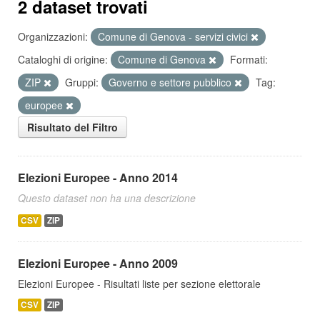
2 dataset trovati
Organizzazioni:
Comune di Genova - servizi civici
Cataloghi di origine:
Comune di Genova
Formati:
ZIP
Gruppi:
Governo e settore pubblico
Tag:
europee
Risultato del Filtro
Elezioni Europee - Anno 2014
Questo dataset non ha una descrizione
CSV
ZIP
Elezioni Europee - Anno 2009
Elezioni Europee - Risultati liste per sezione elettorale
CSV
ZIP