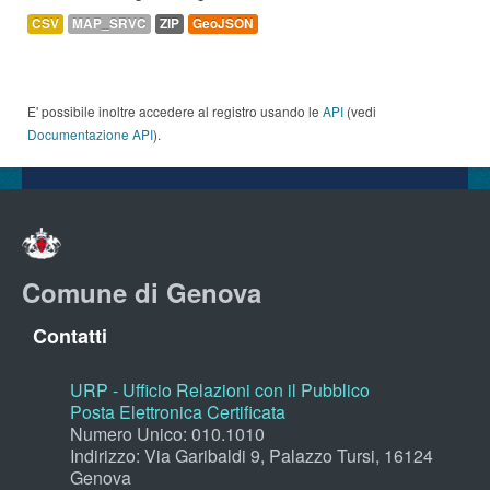
CSV
MAP_SRVC
ZIP
GeoJSON
E' possibile inoltre accedere al registro usando le
API
(vedi
Documentazione API
).
Comune di Genova
Contatti
URP - Ufficio Relazioni con il Pubblico
Posta Elettronica Certificata
Numero Unico: 010.1010
Indirizzo: Via Garibaldi 9, Palazzo Tursi, 16124
Genova