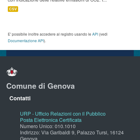
CSV
E' possibile inoltre accedere al registro usando le
API
(vedi
Documentazione API
).
Comune di Genova
Contatti
URP - Ufficio Relazioni con il Pubblico
Posta Elettronica Certificata
Numero Unico: 010.1010
Indirizzo: Via Garibaldi 9, Palazzo Tursi, 16124
Genova