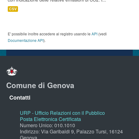
CSV
E' possibile inoltre accedere al registro usando le
API
(vedi
Documentazione API
).
Comune di Genova
Contatti
URP - Ufficio Relazioni con il Pubblico
Posta Elettronica Certificata
Numero Unico: 010.1010
Indirizzo: Via Garibaldi 9, Palazzo Tursi, 16124
Genova