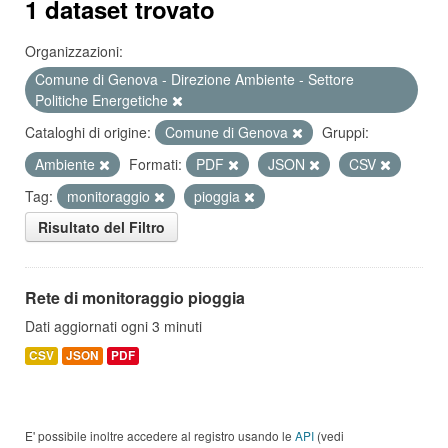
1 dataset trovato
Organizzazioni:
Comune di Genova - Direzione Ambiente - Settore
Politiche Energetiche
Cataloghi di origine:
Comune di Genova
Gruppi:
Ambiente
Formati:
PDF
JSON
CSV
Tag:
monitoraggio
pioggia
Risultato del Filtro
Rete di monitoraggio pioggia
Dati aggiornati ogni 3 minuti
CSV
JSON
PDF
E' possibile inoltre accedere al registro usando le
API
(vedi