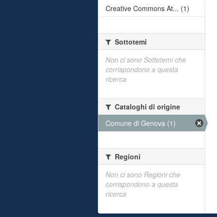
Creative Commons At... (1)
Sottotemi
Non ci sono Sottotemi che
corrispondono a questa
ricerca
Cataloghi di origine
Comune di Genova (1)
Regioni
Non ci sono Regioni che
corrispondono a questa
ricerca