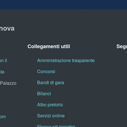
nova
Collegamenti utili
Segu
n il
Amministrazione trasparente
Concorsi
ata
Bandi di gara
, Palazzo
Bilanci
Albo pretorio
Servizi online
oom
Elenco siti tematici