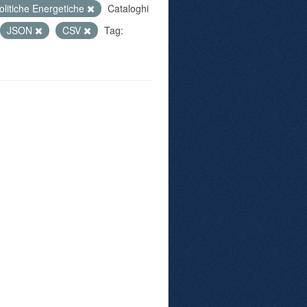
olitiche Energetiche
Cataloghi
JSON
CSV
Tag: