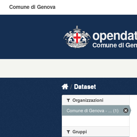
Comune di Genova
openda
Comune di Ge
Dataset
Organizzazioni
Comune di Genova - ... (1)
Gruppi