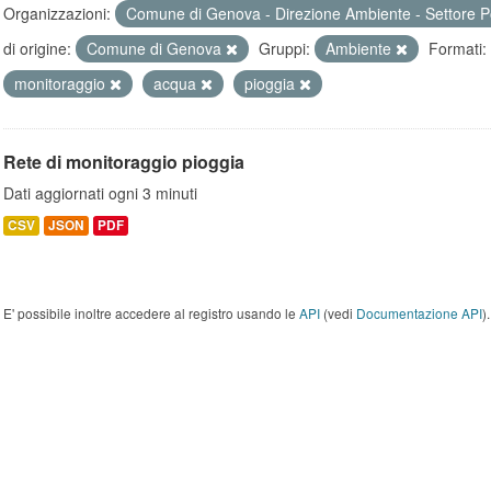
Organizzazioni:
Comune di Genova - Direzione Ambiente - Settore P
di origine:
Comune di Genova
Gruppi:
Ambiente
Formati:
monitoraggio
acqua
pioggia
Rete di monitoraggio pioggia
Dati aggiornati ogni 3 minuti
CSV
JSON
PDF
E' possibile inoltre accedere al registro usando le
API
(vedi
Documentazione API
).