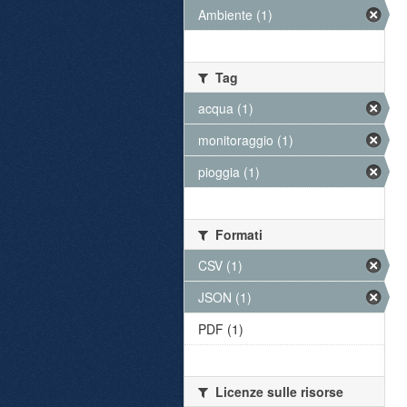
Ambiente (1)
Tag
acqua (1)
monitoraggio (1)
pioggia (1)
Formati
CSV (1)
JSON (1)
PDF (1)
Licenze sulle risorse