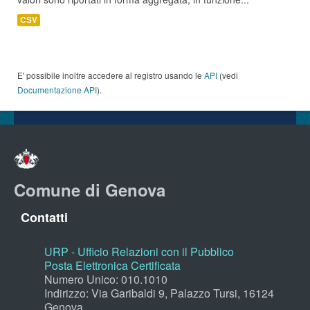
CSV
E' possibile inoltre accedere al registro usando le
API
(vedi
Documentazione API
).
Comune di Genova
Contatti
URP - Ufficio Relazioni con il Pubblico
Posta Elettronica Certificata
Numero Unico: 010.1010
Indirizzo: Via Garibaldi 9, Palazzo Tursi, 16124
Genova