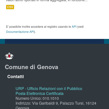
CSV
E' possibile inoltre accedere al registro usando le
API
(vedi
Documentazione API
).
Comune di Genova
Contatti
URP - Ufficio Relazioni con il Pubblico
Posta Elettronica Certificata
Numero Unico: 010.1010
Indirizzo: Via Garibaldi 9, Palazzo Tursi, 16124
Genova