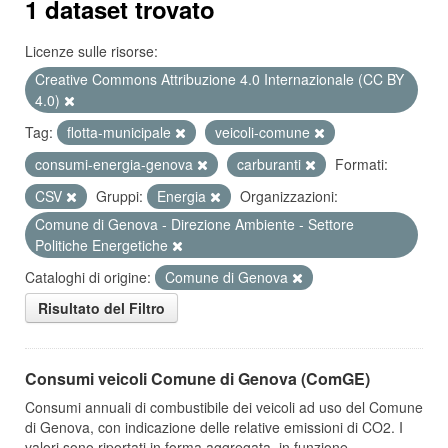
1 dataset trovato
Licenze sulle risorse:
Creative Commons Attribuzione 4.0 Internazionale (CC BY
4.0)
Tag:
flotta-municipale
veicoli-comune
consumi-energia-genova
carburanti
Formati:
CSV
Gruppi:
Energia
Organizzazioni:
Comune di Genova - Direzione Ambiente - Settore
Politiche Energetiche
Cataloghi di origine:
Comune di Genova
Risultato del Filtro
Consumi veicoli Comune di Genova (ComGE)
Consumi annuali di combustibile dei veicoli ad uso del Comune
di Genova, con indicazione delle relative emissioni di CO2. I
valori sono riportati in forma aggregata, in funzione...