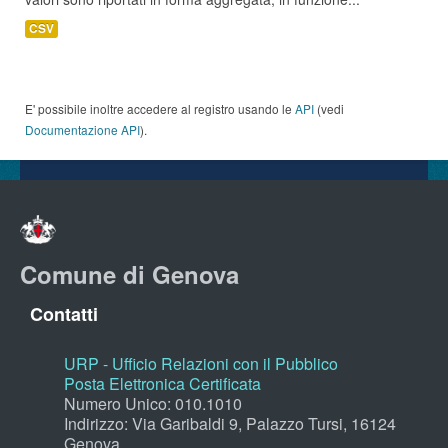
CSV
E' possibile inoltre accedere al registro usando le
API
(vedi
Documentazione API
).
Comune di Genova
Contatti
URP - Ufficio Relazioni con il Pubblico
Posta Elettronica Certificata
Numero Unico: 010.1010
Indirizzo: Via Garibaldi 9, Palazzo Tursi, 16124
Genova